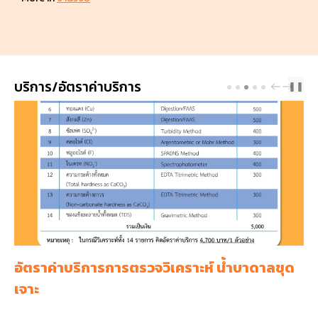
บริการ/อัตราค่าบริการ
PREV
NEXT
❚❚
รวจวิเคราะห์ น้ำบาดาลขุด
อัตราค่าบริการการตรว
บริโภค