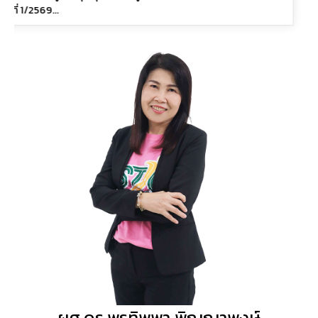
ผศ.ดร.พรทิพพา พิญญาพงษ์